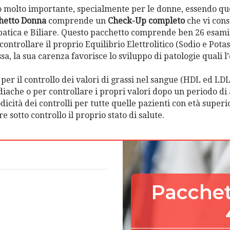
ico molto importante, specialmente per le donne, essendo que
hetto Donna
comprende un
Check-Up completo
che vi cons
Epatica e Biliare. Questo pacchetto comprende ben 26 esami
ontrollare il proprio Equilibrio Elettrolitico (Sodio e Potas
ssa, la sua carenza favorisce lo sviluppo di patologie quali 
i per il controllo dei valori di grassi nel sangue (HDL ed L
ardiache o per controllare i propri valori dopo un periodo d
riodicità dei controlli per tutte quelle pazienti con età supe
 sotto controllo il proprio stato di salute.
soli
Pacchet