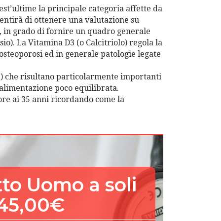
st’ultime la principale categoria affette da
entirà di ottenere una valutazione su
, in grado di fornire un quadro generale
sio). La Vitamina D3 (o Calcitriolo) regola la
l’osteoporosi ed in generale patologie legate
DL) che risultano particolarmente importanti
i alimentazione poco equilibrata.
riore ai 35 anni ricordando come la
to Uomo a soli
45,00€