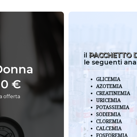
il
PACCHETTO 
le seguenti anali
Donna
GLICEMIA
00 €
AZOTEMIA
CREATINEMIA
a offerta
URICEMIA
POTASSIEMIA
SODIEMIA
CLOREMIA
CALCEMIA
FOSFOREMIA