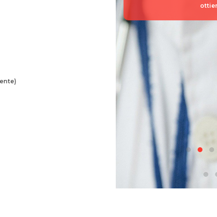
ottie
mente)