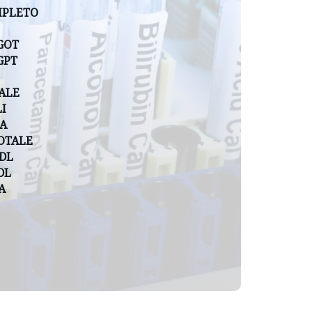
PLETO
GOT
GPT
ALE
I
A
OTALE
DL
DL
A