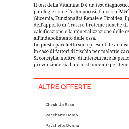
Il test della Vitamina D è un test diagnost
patologie come l’osteoporosi. Il nostro
Pacc
Glicemia, Funzionalità Renale e Tiroidea, 
dell’apporto di Grassi e Proteine nonchè di c
calcificazione e la mineralizzazione delle o
all’indebolimento delle ossa.
In questo pacchetto sono presenti le analis
in caso di fattori di rischio per malattie c
Si consiglia, inoltre, di intensificare la pe
prevenzione sia l’unico strumento per tenere
ALTRE OFFERTE
Check Up Base a 
Check Up Base
Pacchetto Uomo
22,00€
Pacchetto Donna